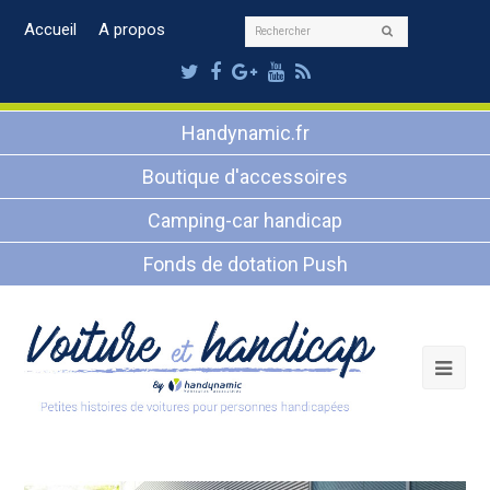
Rechercher
Accueil
A propos
Envoyer
Twitter
Facebook
Google
Youtube
RSS
Plus
Handynamic.fr
Boutique d'accessoires
Camping-car handicap
Fonds de dotation Push