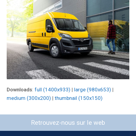
Downloads
:
full (1400x933)
|
large (980x653)
|
medium (300x200)
|
thumbnail (150x150)
Retrouvez-nous sur le web