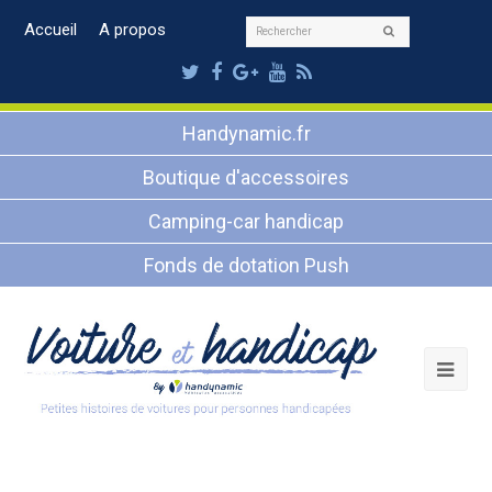
Rechercher
Accueil
A propos
Envoyer
Twitter
Facebook
Google
Youtube
RSS
Plus
Handynamic.fr
Boutique d'accessoires
Camping-car handicap
Fonds de dotation Push