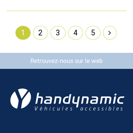
1
2
3
4
5
Retrouvez-nous sur le web