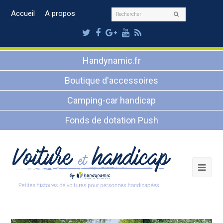
Rechercher
Accueil
A propos
Envoyer
Twitter
Facebook
Google
Youtube
RSS
Plus
Handynamic.fr
Boutique d'accessoires
Camping-car handicap
Fonds de dotation Push