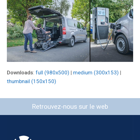
Downloads
:
full (980x500)
|
medium (300x153)
|
thumbnail (150x150)
Retrouvez-nous sur le web