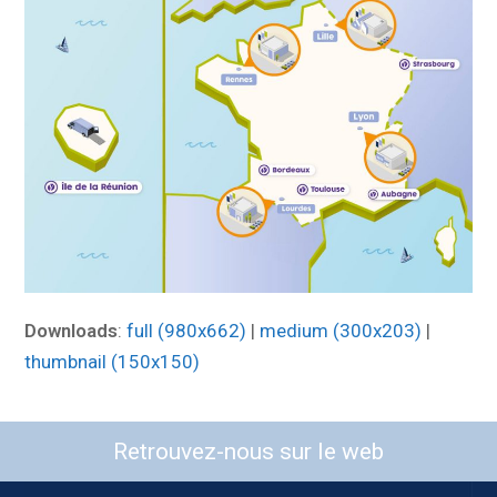
Downloads
:
full (980x662)
|
medium (300x203)
|
thumbnail (150x150)
Retrouvez-nous sur le web