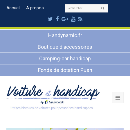
Rechercher
Accueil
A propos
Envoyer
Twitter
Facebook
Google
Youtube
RSS
Plus
Handynamic.fr
Boutique d'accessoires
Camping-car handicap
Fonds de dotation Push