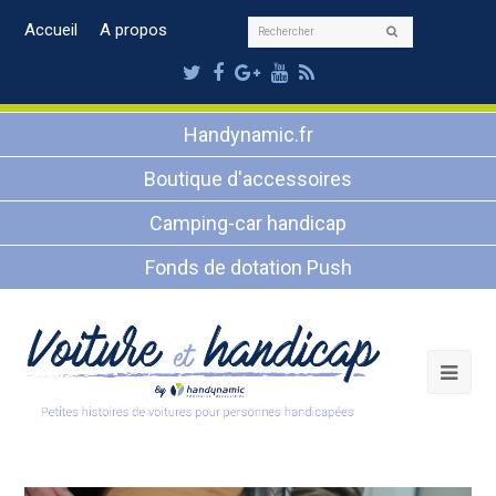
Rechercher
Accueil
A propos
Envoyer
Twitter
Facebook
Google
Youtube
RSS
Plus
Handynamic.fr
Boutique d'accessoires
Camping-car handicap
Fonds de dotation Push