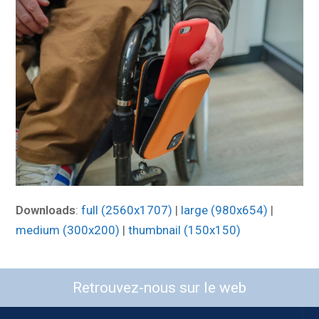
Downloads
:
full (2560x1707)
|
large (980x654)
|
medium (300x200)
|
thumbnail (150x150)
Retrouvez-nous sur le web