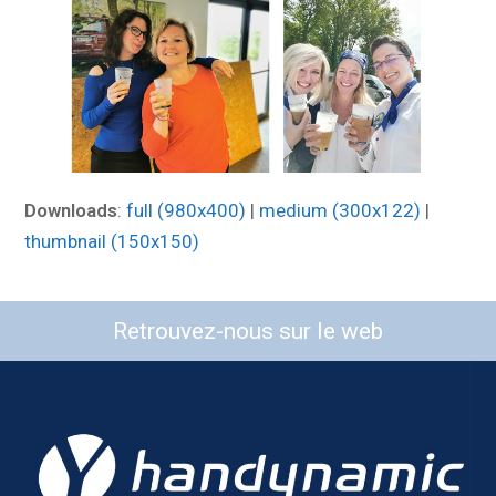
Downloads
:
full (980x400)
|
medium (300x122)
|
thumbnail (150x150)
Retrouvez-nous sur le web