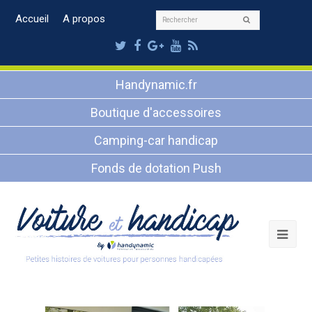
Rechercher
Accueil
A propos
Envoyer
Twitter
Facebook
Google
Youtube
RSS
Plus
Handynamic.fr
Boutique d'accessoires
Camping-car handicap
Fonds de dotation Push