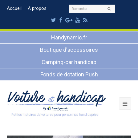
Rechercher
Accueil
A propos
Envoyer
Twitter
Facebook
Google
Youtube
RSS
Plus
Handynamic.fr
Boutique d'accessoires
Camping-car handicap
Fonds de dotation Push