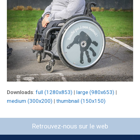
Downloads
:
full (1280x853)
|
large (980x653)
|
medium (300x200)
|
thumbnail (150x150)
Retrouvez-nous sur le web