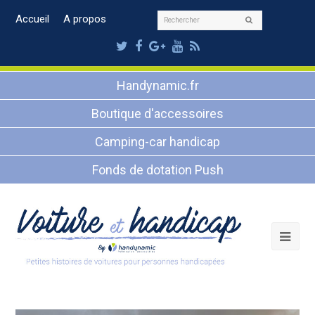
Rechercher
Accueil
A propos
Envoyer
Twitter
Facebook
Google
Youtube
RSS
Plus
Handynamic.fr
Boutique d'accessoires
Camping-car handicap
Fonds de dotation Push