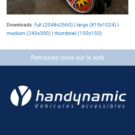
Downloads
:
full (2048x2560)
|
large (819x1024)
|
medium (240x300)
|
thumbnail (150x150)
Retrouvez-nous sur le web