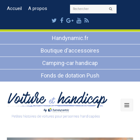
Rechercher
Accueil
A propos
Envoyer
Twitter
Facebook
Google
Youtube
RSS
Plus
Handynamic.fr
Boutique d'accessoires
Camping-car handicap
Fonds de dotation Push