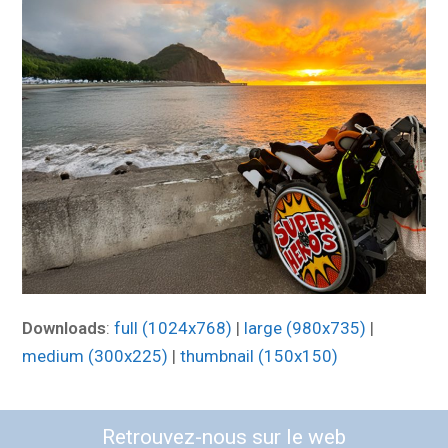
Downloads
:
full (1024x768)
|
large (980x735)
|
medium (300x225)
|
thumbnail (150x150)
Retrouvez-nous sur le web