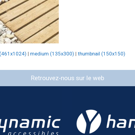
 (461x1024)
|
medium (135x300)
|
thumbnail (150x150)
Retrouvez-nous sur le web