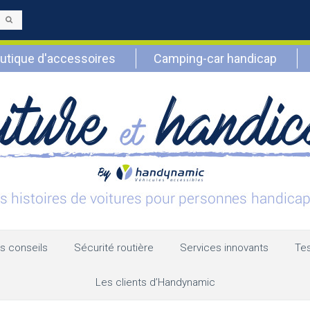
Envoyer
utique d'accessoires
Camping-car handicap
s conseils
Sécurité routière
Services innovants
Tes
Les clients d’Handynamic