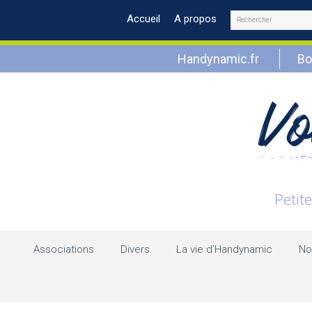
Rechercher
Accueil
A propos
Handynamic.fr
Bo
Associations
Divers
La vie d’Handynamic
No