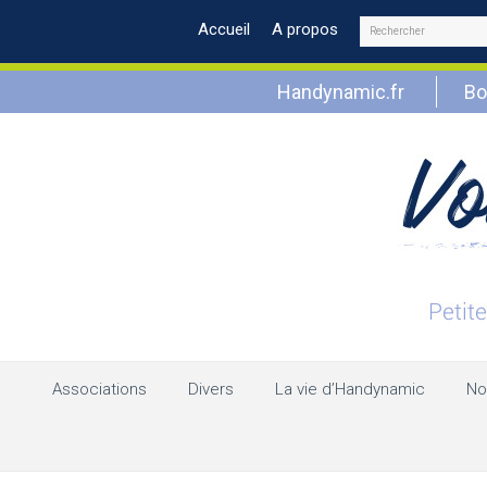
Rechercher
Accueil
A propos
Handynamic.fr
Bo
Associations
Divers
La vie d’Handynamic
No