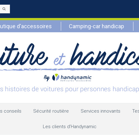
Envoyer
utique d'accessoires
Camping-car handicap
s conseils
Sécurité routière
Services innovants
Tes
Les clients d’Handynamic