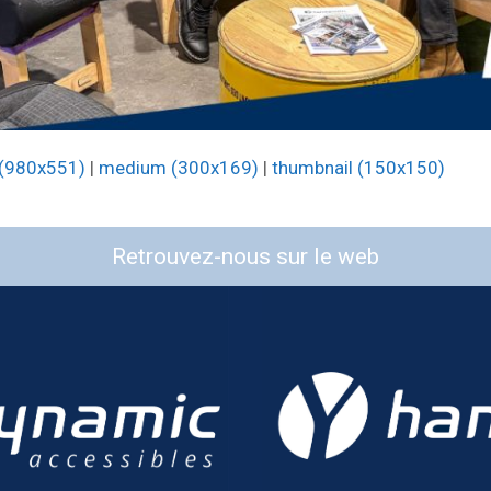
 (980x551)
|
medium (300x169)
|
thumbnail (150x150)
Retrouvez-nous sur le web