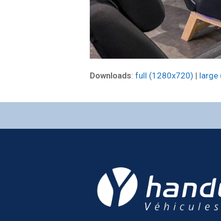
Downloads
:
full (1280x720)
|
large