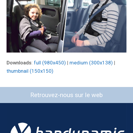
Downloads
:
full (980x450)
|
medium (300x138)
|
thumbnail (150x150)
Retrouvez-nous sur le web