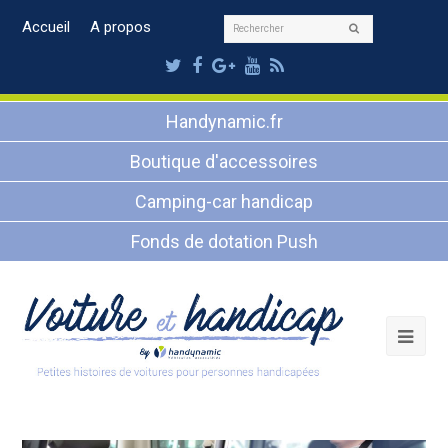
Rechercher
Accueil
A propos
Envoyer
Twitter
Facebook
Google
Youtube
RSS
Plus
Handynamic.fr
Boutique d'accessoires
Camping-car handicap
Fonds de dotation Push