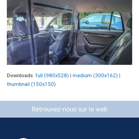
Downloads
:
full (980x528)
|
medium (300x162)
|
thumbnail (150x150)
Retrouvez-nous sur le web