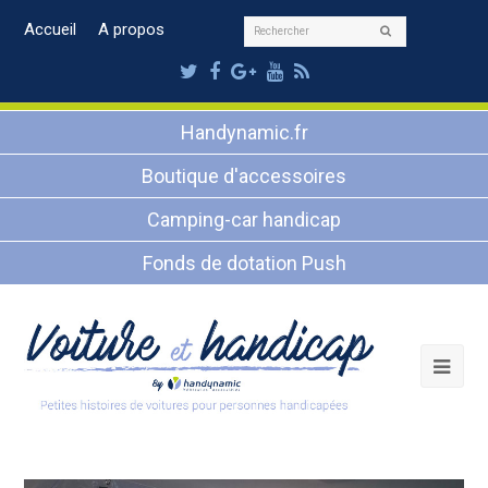
Rechercher
Accueil
A propos
Envoyer
Twitter
Facebook
Google
Youtube
RSS
Plus
Handynamic.fr
Boutique d'accessoires
Camping-car handicap
Fonds de dotation Push