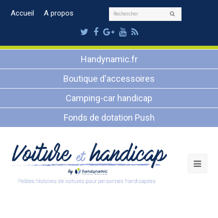
Rechercher
Accueil
A propos
Envoyer
Twitter
Facebook
Google
Youtube
RSS
Plus
Handynamic.fr
Boutique d'accessoires
Camping-car handicap
Fonds de dotation Push