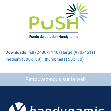
Downloads
:
full (2480x1140)
|
large (980x451)
|
medium (300x138)
|
thumbnail (150x150)
Retrouvez-nous sur le web