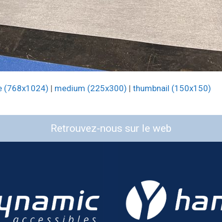
e (768x1024)
|
medium (225x300)
|
thumbnail (150x150)
Retrouvez-nous sur le web