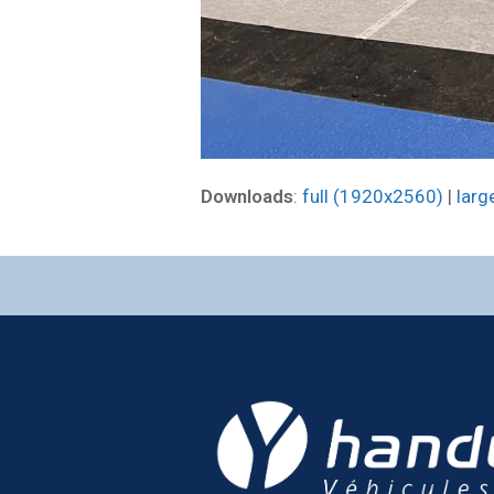
Downloads
:
full (1920x2560)
|
larg