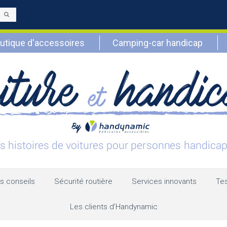
Envoyer
utique d'accessoires
Camping-car handicap
s conseils
Sécurité routière
Services innovants
Tes
Les clients d’Handynamic