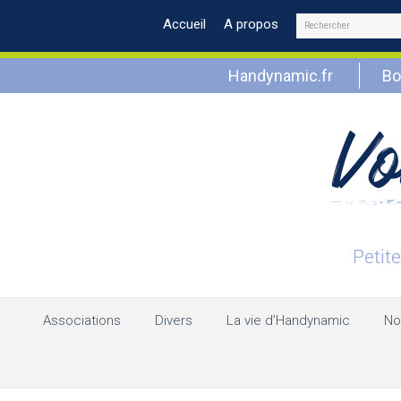
Rechercher
Accueil
A propos
Handynamic.fr
Bo
Associations
Divers
La vie d’Handynamic
No