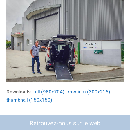
Downloads
:
full (980x704)
|
medium (300x216)
|
thumbnail (150x150)
Retrouvez-nous sur le web