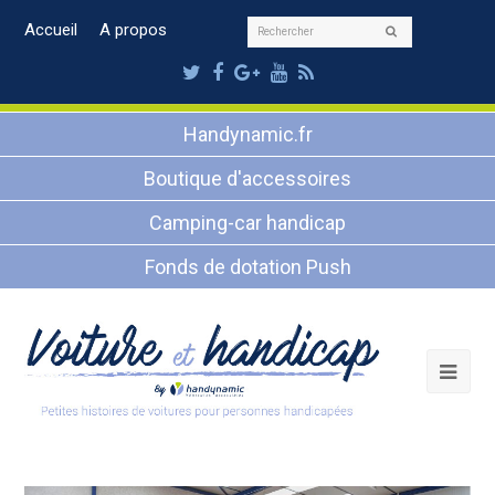
Rechercher
Accueil
A propos
Envoyer
Twitter
Facebook
Google
Youtube
RSS
Plus
Handynamic.fr
Boutique d'accessoires
Camping-car handicap
Fonds de dotation Push