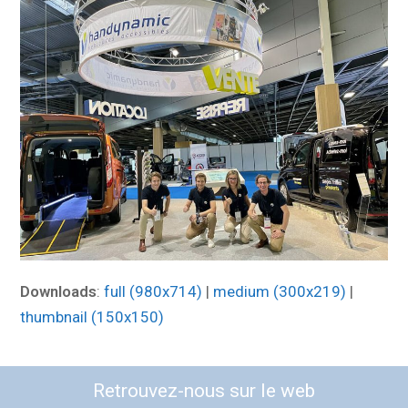
Downloads
:
full (980x714)
|
medium (300x219)
|
thumbnail (150x150)
Retrouvez-nous sur le web