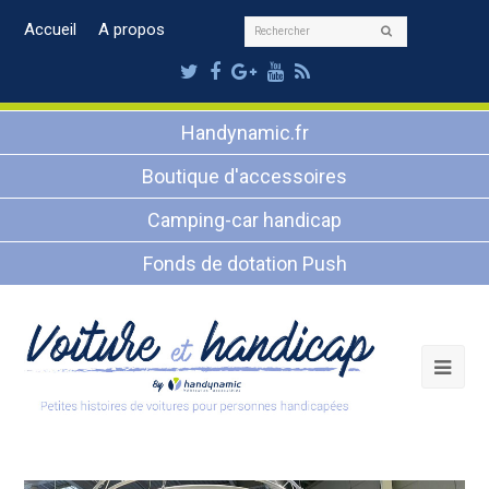
Rechercher
Accueil
A propos
Envoyer
Twitter
Facebook
Google
Youtube
RSS
Plus
Handynamic.fr
Boutique d'accessoires
Camping-car handicap
Fonds de dotation Push