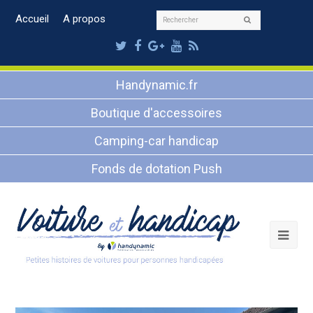
Rechercher
Accueil
A propos
Envoyer
Twitter
Facebook
Google
Youtube
RSS
Plus
Handynamic.fr
Boutique d'accessoires
Camping-car handicap
Fonds de dotation Push