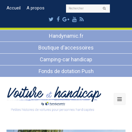
Rechercher
Accueil
A propos
Envoyer
Twitter
Facebook
Google
Youtube
RSS
Plus
Handynamic.fr
Boutique d'accessoires
Camping-car handicap
Fonds de dotation Push