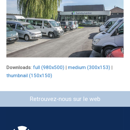
Downloads
:
full (980x500)
|
medium (300x153)
|
thumbnail (150x150)
Retrouvez-nous sur le web