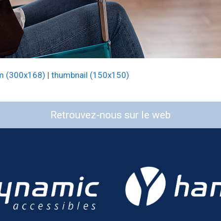
m (300x168)
|
thumbnail (150x150)
Retrouvez-nous sur le web