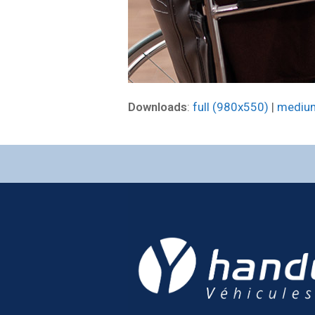
Downloads
:
full (980x550)
|
mediu