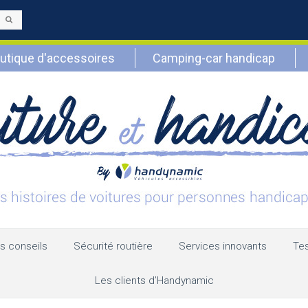
Envoyer
utique d'accessoires
Camping-car handicap
s conseils
Sécurité routière
Services innovants
Tes
Les clients d’Handynamic