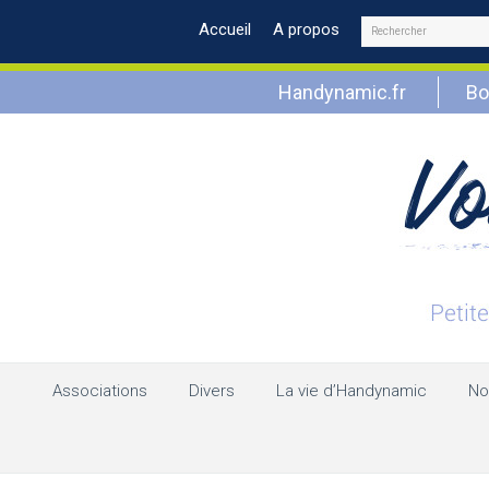
Rechercher
Accueil
A propos
Handynamic.fr
Bo
Associations
Divers
La vie d’Handynamic
No