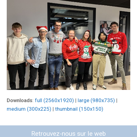
Downloads
:
full (2560x1920)
|
large (980x735)
|
medium (300x225)
|
thumbnail (150x150)
Retrouvez-nous sur le web