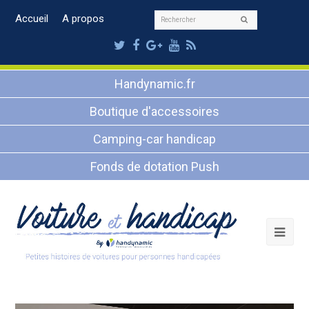
Rechercher
Accueil
A propos
Envoyer
Twitter
Facebook
Google
Youtube
RSS
Plus
Handynamic.fr
Boutique d'accessoires
Camping-car handicap
Fonds de dotation Push