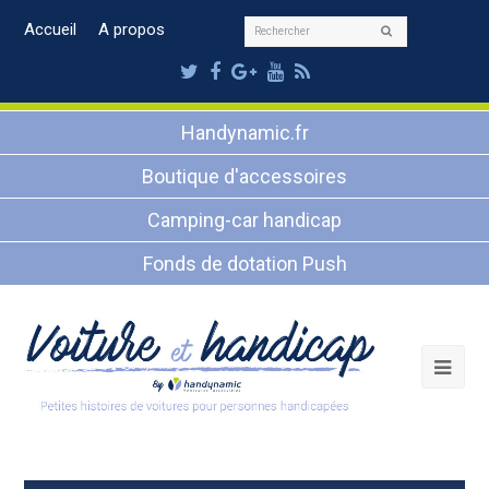
Rechercher
Accueil
A propos
Envoyer
Twitter
Facebook
Google
Youtube
RSS
Plus
Handynamic.fr
Boutique d'accessoires
Camping-car handicap
Fonds de dotation Push