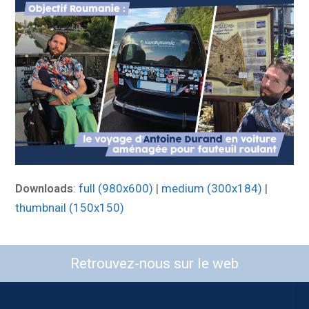
Downloads
:
full (980x600)
|
medium (300x184)
|
thumbnail (150x150)
Retrouvez-nous sur le web