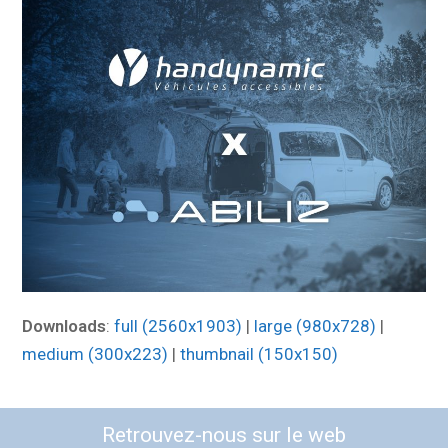
Downloads
:
full (2560x1903)
|
large (980x728)
|
medium (300x223)
|
thumbnail (150x150)
Retrouvez-nous sur le web