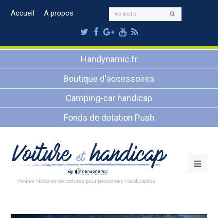
Rechercher
Accueil
A propos
Envoyer
Twitter
Facebook
Google
Youtube
RSS
Plus
Handynamic.fr
Boutique d'accessoires
Camping-car handicap
Fonds de dotation Push