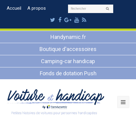
Rechercher
Accueil
A propos
Envoyer
Twitter
Facebook
Google
Youtube
RSS
Plus
Handynamic.fr
Boutique d'accessoires
Camping-car handicap
Fonds de dotation Push