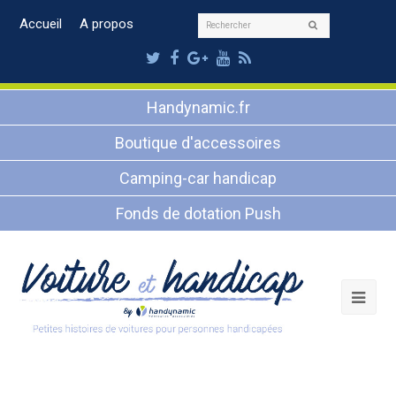
Rechercher
Accueil
A propos
Envoyer
Twitter
Facebook
Google
Youtube
RSS
Plus
Handynamic.fr
Boutique d'accessoires
Camping-car handicap
Fonds de dotation Push