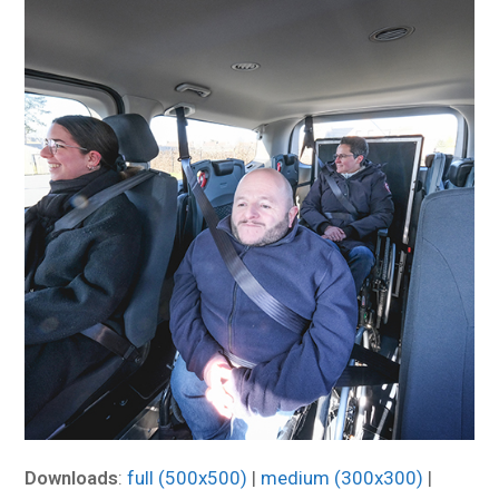
Downloads
:
full (500x500)
|
medium (300x300)
|