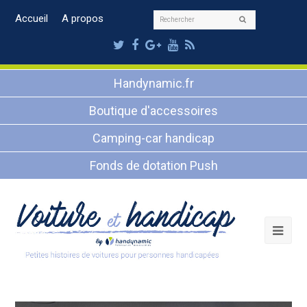
Rechercher
Accueil
A propos
Envoyer
Twitter
Facebook
Google
Youtube
RSS
Plus
Handynamic.fr
Boutique d'accessoires
Camping-car handicap
Fonds de dotation Push