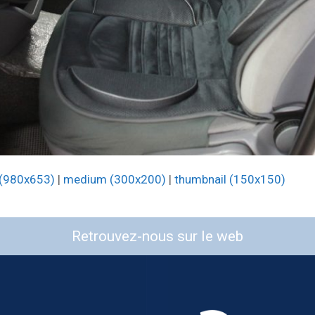
 (980x653)
|
medium (300x200)
|
thumbnail (150x150)
Retrouvez-nous sur le web