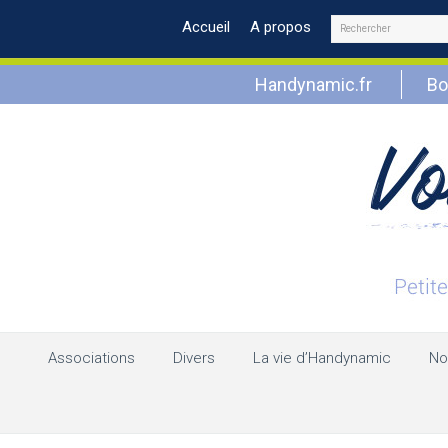
Rechercher
Accueil
A propos
Handynamic.fr
Bo
Associations
Divers
La vie d’Handynamic
No