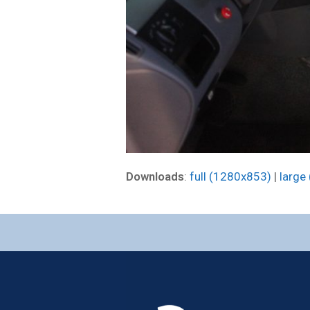
Downloads
:
full (1280x853)
|
large