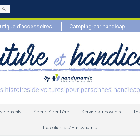
Envoyer
utique d'accessoires
Camping-car handicap
s conseils
Sécurité routière
Services innovants
Tes
Les clients d’Handynamic