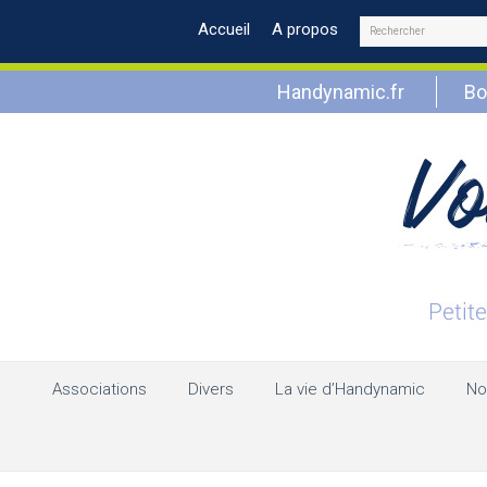
Rechercher
Accueil
A propos
Handynamic.fr
Bo
Associations
Divers
La vie d’Handynamic
No