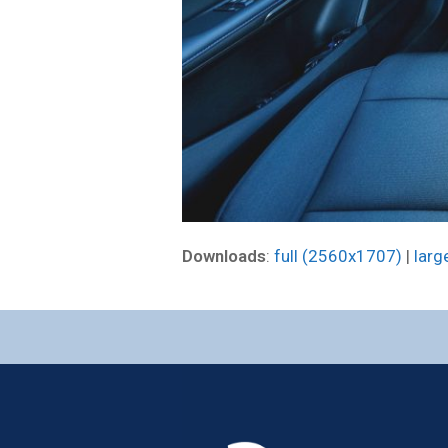
Downloads
:
full (2560x1707)
|
larg