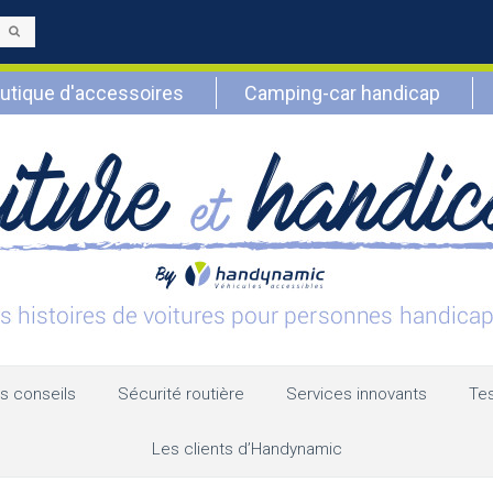
Envoyer
utique d'accessoires
Camping-car handicap
s conseils
Sécurité routière
Services innovants
Tes
Les clients d’Handynamic