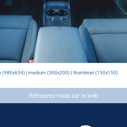
e (980x654)
|
medium (300x200)
|
thumbnail (150x150)
Retrouvez-nous sur le web