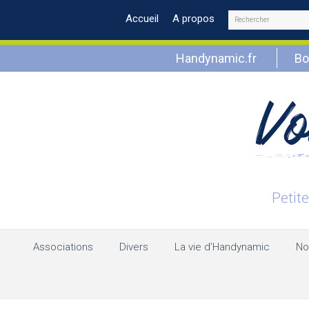
Rechercher
Accueil
A propos
Handynamic.fr
Bo
Associations
Divers
La vie d’Handynamic
No