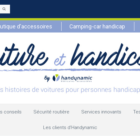
Envoyer
utique d'accessoires
Camping-car handicap
s conseils
Sécurité routière
Services innovants
Tes
Les clients d’Handynamic