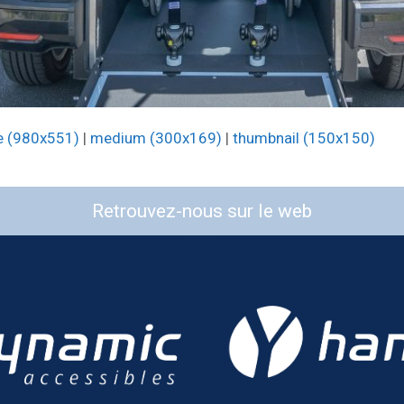
e (980x551)
|
medium (300x169)
|
thumbnail (150x150)
Retrouvez-nous sur le web