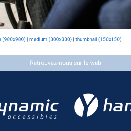
e (980x980)
|
medium (300x300)
|
thumbnail (150x150)
Retrouvez-nous sur le web