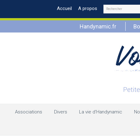
Rechercher
Accueil
A propos
Handynamic.fr
Bo
Associations
Divers
La vie d’Handynamic
No