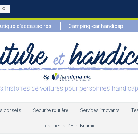
Envoyer
utique d'accessoires
Camping-car handicap
s conseils
Sécurité routière
Services innovants
Tes
Les clients d’Handynamic