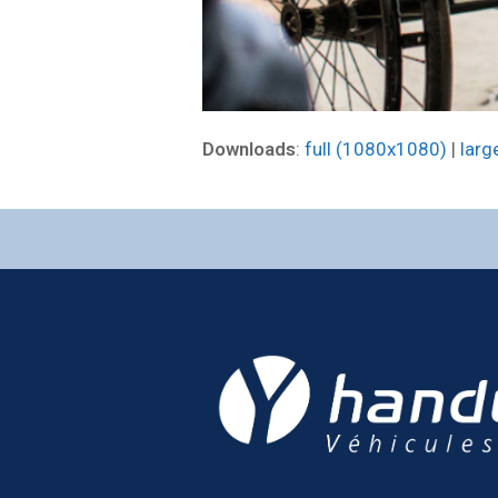
Downloads
:
full (1080x1080)
|
larg