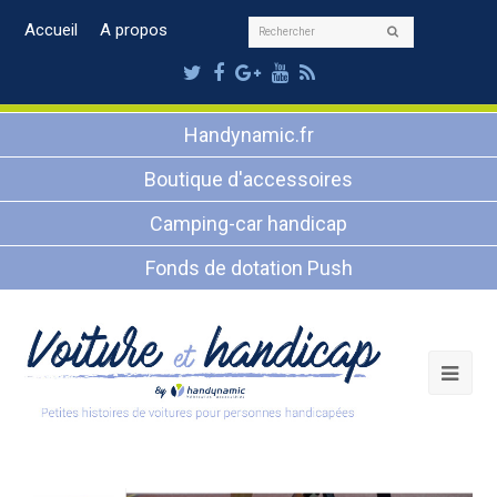
Rechercher
Accueil
A propos
Envoyer
Twitter
Facebook
Google
Youtube
RSS
Plus
Handynamic.fr
Boutique d'accessoires
Camping-car handicap
Fonds de dotation Push