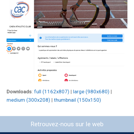
Downloads
:
full (1162x807)
|
large (980x680)
|
medium (300x208)
|
thumbnail (150x150)
Retrouvez-nous sur le web