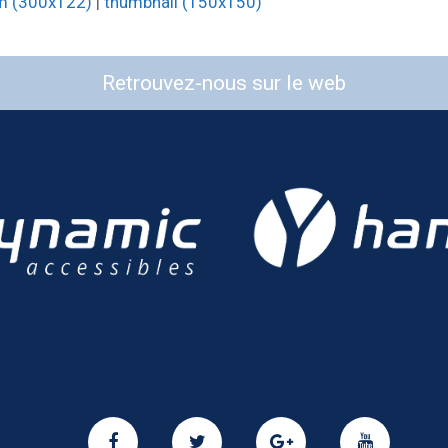
m (300x122)
|
thumbnail (150x150)
Retrouvez-nous sur le web