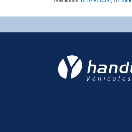
Downloads
:
full (980x400)
|
mediu