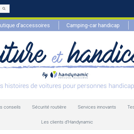
Envoyer
utique d'accessoires
Camping-car handicap
s conseils
Sécurité routière
Services innovants
Tes
Les clients d’Handynamic