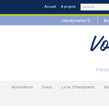
Rechercher
Accueil
A propos
Handynamic.fr
Bo
Associations
Divers
La vie d’Handynamic
No