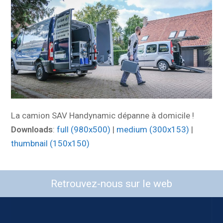
La camion SAV Handynamic dépanne à domicile !
Downloads
:
full (980x500)
|
medium (300x153)
|
thumbnail (150x150)
Retrouvez-nous sur le web