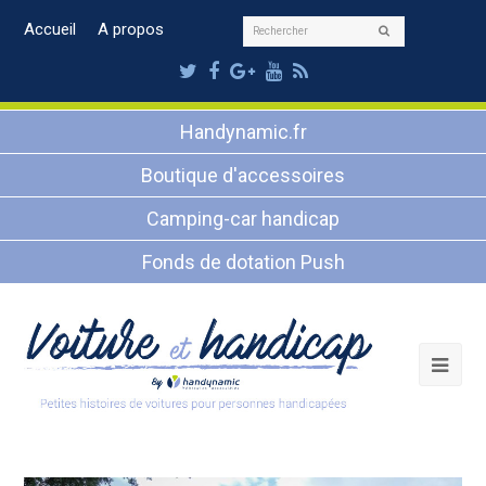
Rechercher
Accueil
A propos
Envoyer
Twitter
Facebook
Google
Youtube
RSS
Plus
Handynamic.fr
Boutique d'accessoires
Camping-car handicap
Fonds de dotation Push