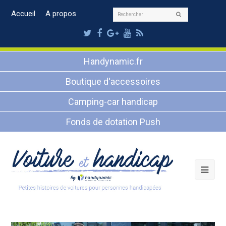
Rechercher
Accueil
A propos
Envoyer
Twitter
Facebook
Google
Youtube
RSS
Plus
Handynamic.fr
Boutique d'accessoires
Camping-car handicap
Fonds de dotation Push