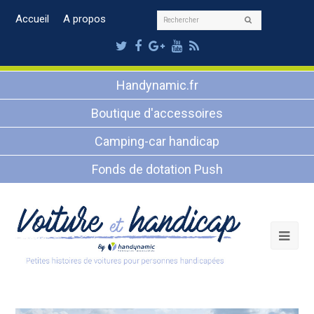
Rechercher
Accueil
A propos
Envoyer
Twitter
Facebook
Google
Youtube
RSS
Plus
Handynamic.fr
Boutique d'accessoires
Camping-car handicap
Fonds de dotation Push