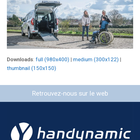
Downloads
:
full (980x400)
|
medium (300x122)
|
thumbnail (150x150)
Retrouvez-nous sur le web