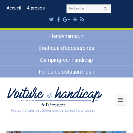
Rechercher
Accueil
A propos
Envoyer
Twitter
Facebook
Google
Youtube
RSS
Plus
Handynamic.fr
Boutique d'accessoires
Camping-car handicap
Fonds de dotation Push