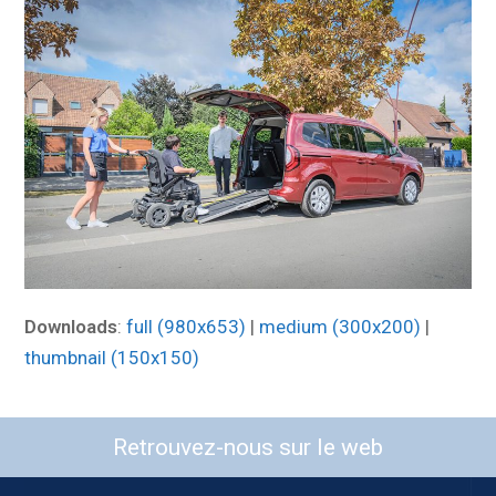
Downloads
:
full (980x653)
|
medium (300x200)
|
thumbnail (150x150)
Retrouvez-nous sur le web