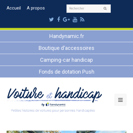
Rechercher
Accueil
A propos
Envoyer
Twitter
Facebook
Google
Youtube
RSS
Plus
Handynamic.fr
Boutique d'accessoires
Camping-car handicap
Fonds de dotation Push