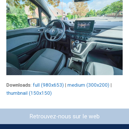
Downloads
:
full (980x653)
|
medium (300x200)
|
thumbnail (150x150)
Retrouvez-nous sur le web