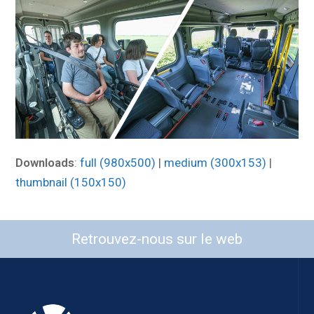
Downloads
:
full (980x500)
|
medium (300x153)
|
thumbnail (150x150)
Retrouvez-nous sur le web