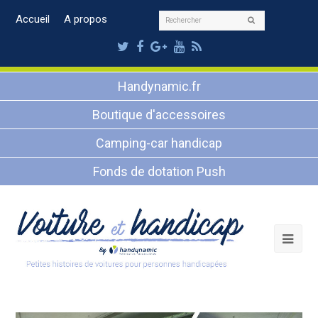
Rechercher
Accueil
A propos
Envoyer
Twitter
Facebook
Google
Youtube
RSS
Plus
Handynamic.fr
Boutique d'accessoires
Camping-car handicap
Fonds de dotation Push