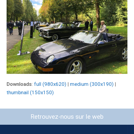
Downloads
:
full (980x620)
|
medium (300x190)
|
thumbnail (150x150)
Retrouvez-nous sur le web