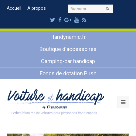
Rechercher
Accueil
A propos
Envoyer
Twitter
Facebook
Google
Youtube
RSS
Plus
Handynamic.fr
Boutique d'accessoires
Camping-car handicap
Fonds de dotation Push