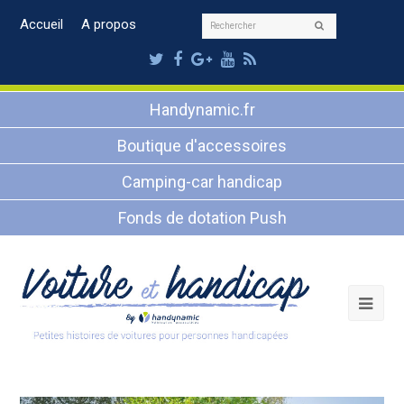
Rechercher
Accueil
A propos
Envoyer
Twitter
Facebook
Google
Youtube
RSS
Plus
Handynamic.fr
Boutique d'accessoires
Camping-car handicap
Fonds de dotation Push