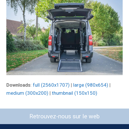
Downloads
:
full (2560x1707)
|
large (980x654)
|
medium (300x200)
|
thumbnail (150x150)
Retrouvez-nous sur le web