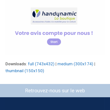
Downloads
:
full (743x432)
|
medium (300x174)
|
thumbnail (150x150)
Retrouvez-nous sur le web