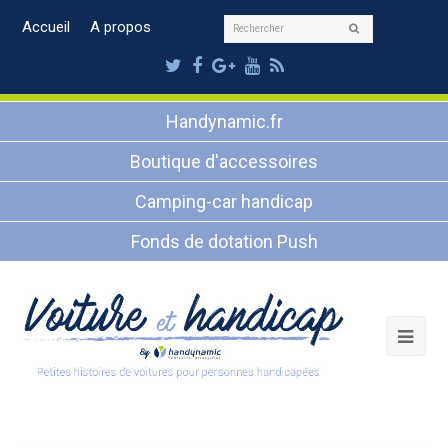
Rechercher
Accueil
A propos
Envoyer
Twitter
Facebook
Google
Youtube
RSS
Plus
Handynamic.fr
Boutique d'accessoires
Camping-car handicap
Fonds de dotation Push