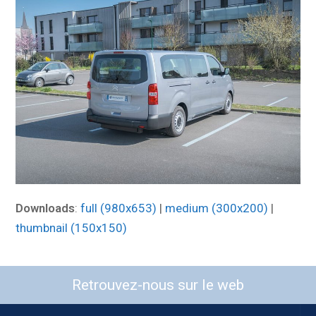
Downloads
:
full (980x653)
|
medium (300x200)
|
thumbnail (150x150)
Retrouvez-nous sur le web