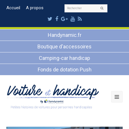
Rechercher
Accueil
A propos
Envoyer
Twitter
Facebook
Google
Youtube
RSS
Plus
Handynamic.fr
Boutique d'accessoires
Camping-car handicap
Fonds de dotation Push