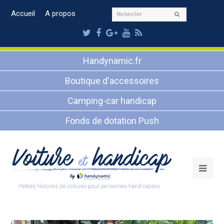
Rechercher
Accueil
A propos
Envoyer
Twitter
Facebook
Google
Youtube
RSS
Plus
Handynamic.fr
Boutique d'accessoires
Camping-car handicap
Fonds de dotation Push