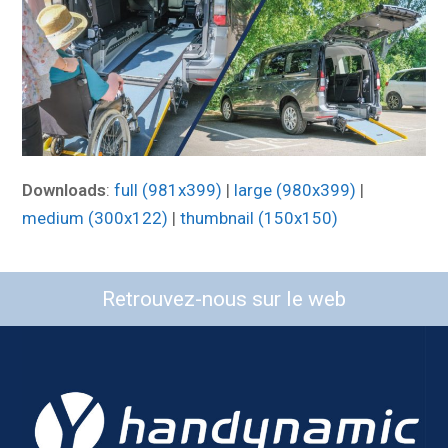
Downloads
:
full (981x399)
|
large (980x399)
|
medium (300x122)
|
thumbnail (150x150)
Retrouvez-nous sur le web