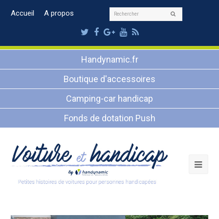
Rechercher
Accueil
A propos
Envoyer
Twitter
Facebook
Google
Youtube
RSS
Plus
Handynamic.fr
Boutique d'accessoires
Camping-car handicap
Fonds de dotation Push