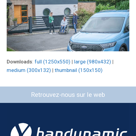
Downloads
:
full (1250x550)
|
large (980x432)
|
medium (300x132)
|
thumbnail (150x150)
Retrouvez-nous sur le web