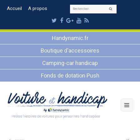
Rechercher
Accueil
A propos
Envoyer
Twitter
Facebook
Google
Youtube
RSS
Plus
Handynamic.fr
Boutique d'accessoires
Camping-car handicap
Fonds de dotation Push