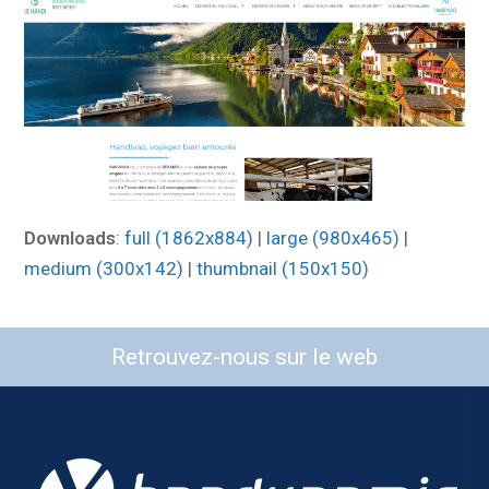
Downloads
:
full (1862x884)
|
large (980x465)
|
medium (300x142)
|
thumbnail (150x150)
Retrouvez-nous sur le web