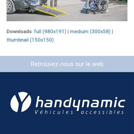
Downloads
:
full (980x191)
|
medium (300x58)
|
thumbnail (150x150)
Retrouvez-nous sur le web