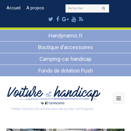
Rechercher
Accueil
A propos
Envoyer
Twitter
Facebook
Google
Youtube
RSS
Plus
Handynamic.fr
Boutique d'accessoires
Camping-car handicap
Fonds de dotation Push