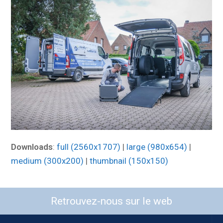
Downloads
:
full (2560x1707)
|
large (980x654)
|
medium (300x200)
|
thumbnail (150x150)
Retrouvez-nous sur le web