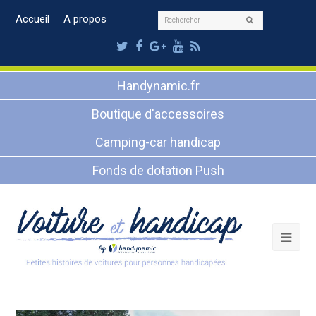
Rechercher
Accueil
A propos
Envoyer
Twitter
Facebook
Google
Youtube
RSS
Plus
Handynamic.fr
Boutique d'accessoires
Camping-car handicap
Fonds de dotation Push