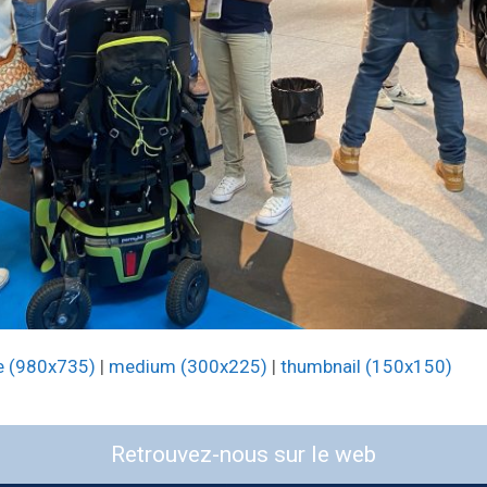
e (980x735)
|
medium (300x225)
|
thumbnail (150x150)
Retrouvez-nous sur le web