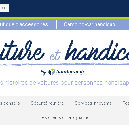
Envoyer
utique d'accessoires
Camping-car handicap
s conseils
Sécurité routière
Services innovants
Tes
Les clients d’Handynamic