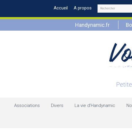
Rechercher
Accueil
A propos
Handynamic.fr
Bo
Associations
Divers
La vie d’Handynamic
No