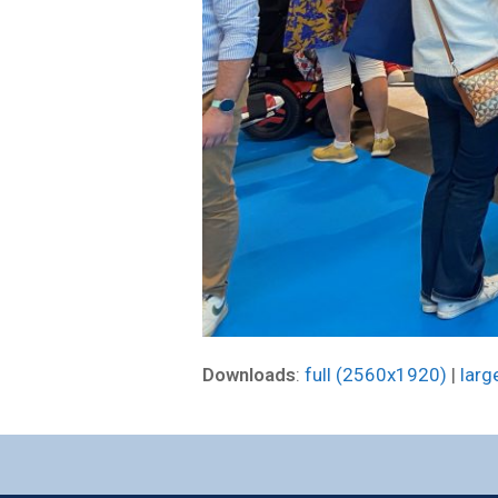
Downloads
:
full (2560x1920)
|
larg