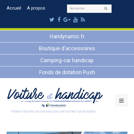
Rechercher
Accueil
A propos
Envoyer
Twitter
Facebook
Google
Youtube
RSS
Plus
Handynamic.fr
Boutique d'accessoires
Camping-car handicap
Fonds de dotation Push