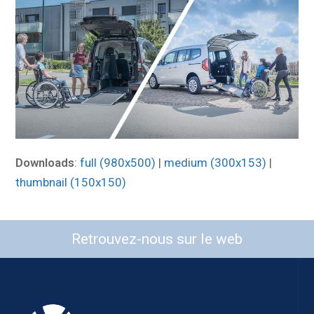
Downloads
:
full (980x500)
|
medium (300x153)
|
thumbnail (150x150)
Retrouvez-nous sur le web